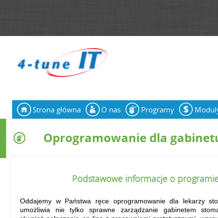
Jump to navigation
Strona główna
O nas
Programy
Modul
N
a
Oprogramowanie dla gabinet
w
i
Podstawowe informacje o programie
g
a
Oddajemy w Państwa ręce oprogramowanie dla lekarzy sto
umożliwia nie tylko sprawne zarządzanie gabinetem stoma
c