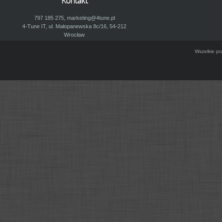
Kontakt
797 185 275,
marketing@4tune.pl
4-Tune IT, ul. Małopanewska 8c/16, 54-212
Wrocław
Wszelkie pr