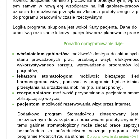
również połączenie on-line z pracowniami protetycznymi, wpr
tym samym w nową erę współpracy na linii gabinety-pracow
j
oznacza to możliwość przesyłania Zlecenia protetycznego z 
do programu pracowni w czasie rzeczywistym.
a
Logika programu skupiona jest wokół Karty pacjenta. Dane do
umożliwią rozliczanie lekarzy i pacjentów oraz planowanie prac 
Ponadto oprogramowanie daje:
właścicielom gabinetów
: możliwość dostępu do aktualnyc
stanu prowadzonych prac, przebiegu wizyt, efektywnoś
wykorzystywanego sprzętu, wprowadzenie programów loj
pacjentów,
lekarzom stomatologom
: możliwość bieżącego śled
harmonogramu wizyt, ponieważ w programie będzie istniał
przesyłania na urządzenia mobilne (np. smart phony),
recepcjonistom
: możliwość przypominania pacjentom smso
zbliżającej się wizycie,
pacjentom
: możliwość rezerwowania wizyt przez Internet.
Dodatkowo program Stomatic4You zintegrowany je
przeznczonym do zarządzania pracowniami protetycznymi Pro
temu gabinet stomatologiczny może zlecać prace zaprzyja
bezpośrednio za pośrednictwem naszego programu. Wiec
programie Protetic4You na stronie:
Oprogramowanie dla protetyków | 