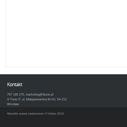
Kontakt
797 185 275,
marketing@4tune.pl
4-Tune IT, ul. Małopanewska 8c/16, 54-212
Wrocław
Wszelkie prawa zastrzeżone © Unitee 2013