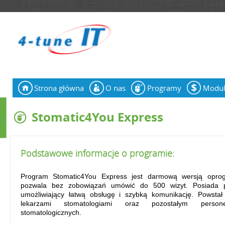
Jump to navigation
Strona główna
O nas
Programy
Modu
N
a
Stomatic4You Express
w
i
Podstawowe informacje o programie:
g
Program Stomatic4You Express jest darmową wersją oprog
a
pozwala bez zobowiązań umówić do 500 wizyt. Posiada prz
umożliwiający łatwą obsługę i szybką komunikację. Powsta
c
lekarzami stomatologiami oraz pozostałym person
stomatologicznych.
j