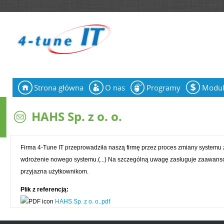
Jump to navigation
Strona główna
O nas
Programy
Modu
N
a
HAHS Sp. z o. o.
w
i
Firma 4-Tune IT przeprowadziła naszą firmę przez proces zmiany systemu 
wdrożenie nowego systemu.(...) Na szczególną uwagę zasługuje zaawanso
g
przyjazna użytkownikom.
a
Plik z referencją:
c
HAHS Sp. z o. o..pdf
j