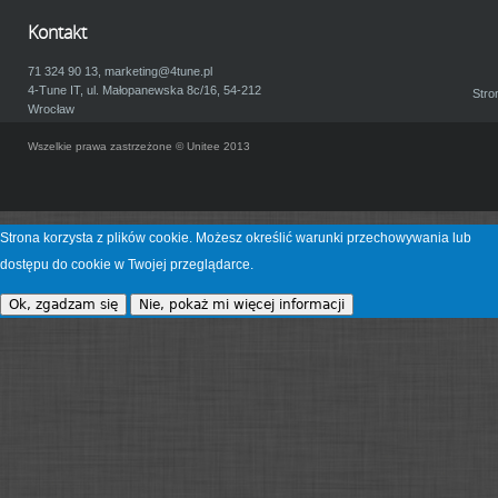
a
Kontakt
71 324 90 13,
marketing@4tune.pl
4-Tune IT, ul. Małopanewska 8c/16, 54-212
Stro
Wrocław
Wszelkie prawa zastrzeżone © Unitee 2013
Strona korzysta z plików cookie. Możesz określić warunki przechowywania lub
dostępu do cookie w Twojej przeglądarce.
Ok, zgadzam się
Nie, pokaż mi więcej informacji