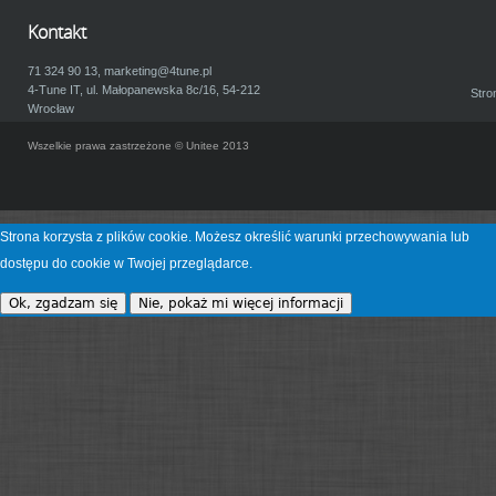
a
Kontakt
71 324 90 13,
marketing@4tune.pl
4-Tune IT, ul. Małopanewska 8c/16, 54-212
Stro
Wrocław
Wszelkie prawa zastrzeżone © Unitee 2013
Strona korzysta z plików cookie. Możesz określić warunki przechowywania lub
dostępu do cookie w Twojej przeglądarce.
Ok, zgadzam się
Nie, pokaż mi więcej informacji