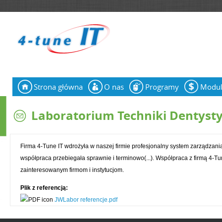
Jump to navigation
Strona główna
O nas
Programy
Modu
N
a
Laboratorium Techniki Dentysty
w
i
Firma 4-Tune IT wdrożyła w naszej firmie profesjonalny system zarządzania
współpraca przebiegała sprawnie i terminowo(...). Współpraca z firmą 4-Tu
g
zainteresowanym firmom i instytucjom.
a
Plik z referencją:
c
JWLabor referencje.pdf
j