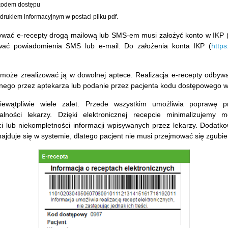
kodem dostępu
rukiem informacyjnym w postaci pliku pdf.
mywać e-recepty drogą mailową lub SMS-em musi założyć konto w IKP (
wać powiadomienia SMS lub e-mail. Do założenia konta IKP (
https
 może zrealizować ją w dowolnej aptece. Realizacja e-recepty odby
jnego przez aptekarza lub podanie przez pacjenta kodu dostępowego
wątpliwie wiele zalet. Przede wszystkim umożliwia poprawę pr
alności lekarzy. Dzięki elektronicznej recepcie minimalizujemy 
ci lub niekompletności informacji wpisywanych przez lekarzy. Dodatk
znajduje się w systemie, dlatego pacjent nie musi przejmować się zgub