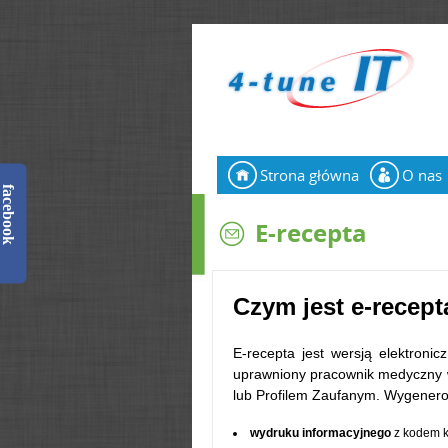
Strona główna
O nas
N
facebook
a
E-recepta
w
i
Czym jest e-recept
g
E-recepta jest wersją elektron
a
uprawniony pracownik medyczny w
c
lub Profilem Zaufanym. Wygenero
j
wydruku informacyjnego
z kodem 