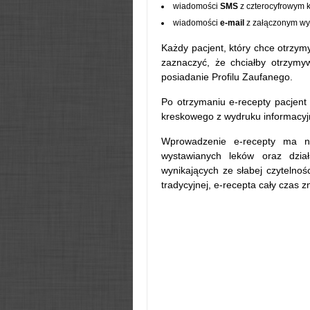
wiadomości
SMS
z czterocyfrowym 
a
wiadomości
e-mail
z załączonym wyd
Każdy pacjent, który chce otrzy
zaznaczyć, że chciałby otrzymy
posiadanie Profilu Zaufanego.
Po otrzymaniu e-recepty pacjent
kreskowego z wydruku informacy
Wprowadzenie e-recepty ma nie
wystawianych leków oraz dział
wynikających ze słabej czytelnoś
tradycyjnej, e-recepta cały czas 