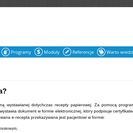
Jump to navigation
Programy
Moduly
Referencje
Warto wiedz
a?
iczną wystawianej dotychczas recepty papierowej. Za pomocą progra
ystawia dokument w formie elektronicznej, który podpisuje certyfika
wana e-recepta przekazywana jest pacjentowi w formie:
kreskowym,