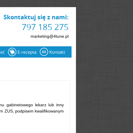
Skontaktuj się z nami:
797 185 275
marketing@4tune.pl
ieć
E-recepta
Kontakt
mu gabinetowego lekarz lub inny
tem ZUS, podpisem kwalifikowanym